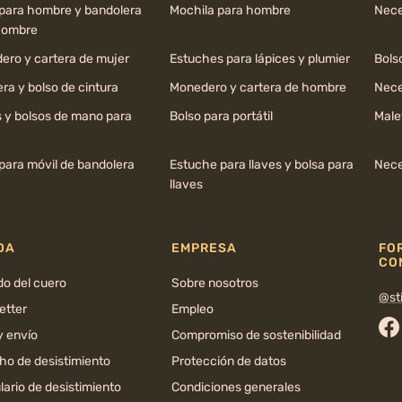
 para hombre y bandolera
Mochila para hombre
Nece
hombre
ero y cartera de mujer
Estuches para lápices y plumier
Bols
ra y bolso de cintura
Monedero y cartera de hombre
Nece
s y bolsos de mano para
Bolso para portátil
Male
para móvil de bandolera
Estuche para llaves y bolsa para
Nece
llaves
DA
EMPRESA
FO
CO
do del cuero
Sobre nosotros
@sti
etter
Empleo
y envío
Compromiso de sostenibilidad
Fa
ho de desistimiento
Protección de datos
ario de desistimiento
Condiciones generales