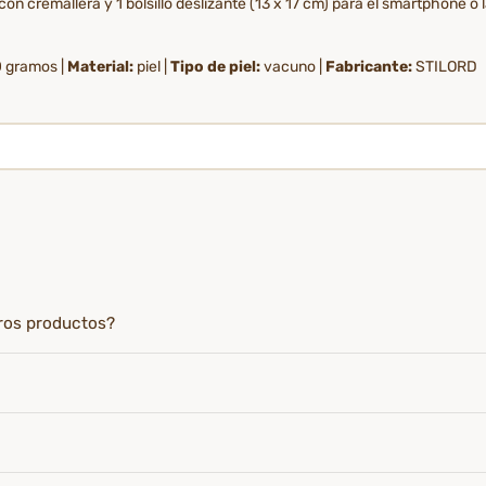
n cremallera y 1 bolsillo deslizante (13 x 17 cm) para el smartphone o la c
 gramos |
Material:
piel |
Tipo de piel:
vacuno |
Fabricante:
STILORD
tros productos?