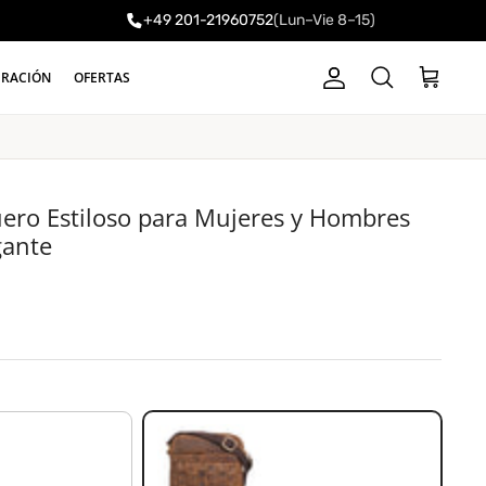
+49 201-21960752
(Lun–Vie 8–15)
a
IRACIÓN
OFERTAS
Cuenta
Carrito
Buscar
uero Estiloso para Mujeres y Hombres
gante
vinto - marrón