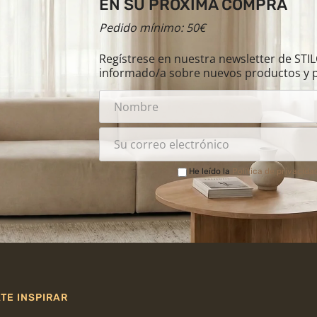
EN SU PRÓXIMA COMPRA
Pedido mínimo: 50€
Regístrese en nuestra newsletter de ST
informado/a sobre nuevos productos y 
He leído la
Política de privacida
TE INSPIRAR