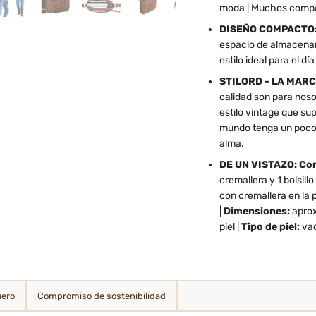
moda | Muchos compar
DISEÑO COMPACTO
espacio de almacenam
estilo ideal para el día
STILORD - LA MARC
calidad son para nos
estilo vintage que su
mundo tenga un poco 
alma.
DE UN VISTAZO: Co
cremallera y 1 bolsillo
con cremallera en la p
|
Dimensiones:
aprox
piel |
Tipo de piel:
va
uero
Compromiso de sostenibilidad