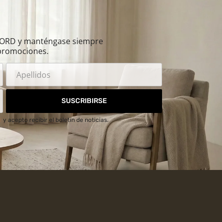
ILORD y manténgase siempre
promociones.
SUSCRIBIRSE
d
y acepto recibir el boletín de noticias.