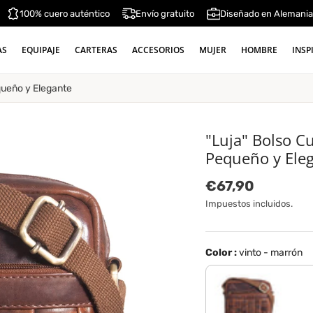
100% cuero auténtico
Envío gratuito
Diseñado en Alemani
AS
EQUIPAJE
CARTERAS
ACCESORIOS
MUJER
HOMBRE
INSP
queño y Elegante
"Luja" Bolso C
Pequeño y Ele
Precio normal
€67,90
Impuestos incluidos.
Color :
vinto - marrón
porto - marrón