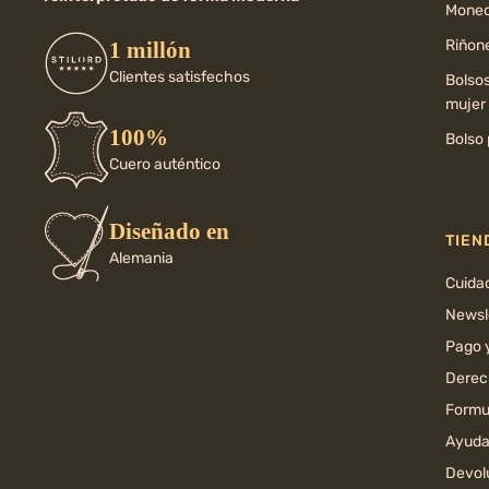
Moned
Riñone
1 millón
Clientes satisfechos
Bolso
mujer
100%
Bolso 
Cuero auténtico
Diseñado en
TIEN
Alemania
Cuida
Newsl
Pago 
Derec
Formul
Ayuda
Devol