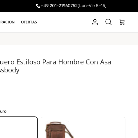
+49 201-21960752
(Lun–Vie 8–15)
a
IRACIÓN
OFERTAS
Cuenta
Carrito
Buscar
Cuero Estiloso Para Hombre Con Asa
ssbody
curo
zamora - marrón