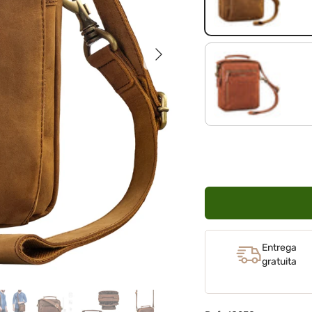
Siguiente
maraska - marrón
Entrega
gratuita