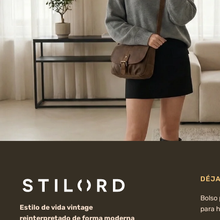
DÉJA
Bolso
Estilo de vida vintage
para 
reinterpretado de forma moderna