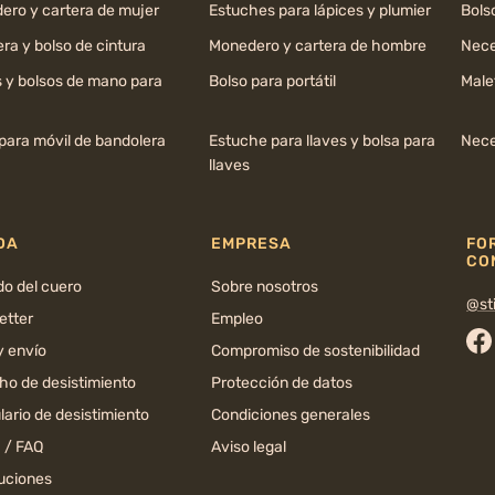
ero y cartera de mujer
Estuches para lápices y plumier
Bols
ra y bolso de cintura
Monedero y cartera de hombre
Nece
s y bolsos de mano para
Bolso para portátil
Male
para móvil de bandolera
Estuche para llaves y bolsa para
Nece
llaves
DA
EMPRESA
FO
CO
do del cuero
Sobre nosotros
@sti
etter
Empleo
y envío
Compromiso de sostenibilidad
Fa
ho de desistimiento
Protección de datos
ario de desistimiento
Condiciones generales
 / FAQ
Aviso legal
uciones