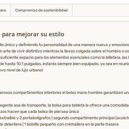
uero
Compromiso de sostenibilidad
 para mejorar su estilo
lo único y definiendo tu personalidad de una manera nueva y emocion
 arte de vivir distintivo mientras la llevas colgada sobre el hombro o s
suficiente espacio para los elementos esenciales como la billetera, las 
e hasta 10.1 pulgadas, estarás siempre bien equipado, ya sea en reunion
vo nivel de lujo urbano!
umerosos compartimentos interiores el bolso mano hombre garantizan un
egante asa de transporte, la bolsa para tableta le ofrece una comodidad
ñazos hacen que cada bolsa de piel sea única
extraíble y 2 portabolígrafos | segundo compartimento principal (acolcha
te delantera | 1 bolsillo pequeño con cremallera en la parte trasera