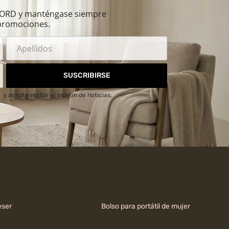
ILORD y manténgase siempre
promociones.
SUSCRIBIRSE
d
y acepto recibir el boletín de noticias.
ser
Bolso para portátil de mujer