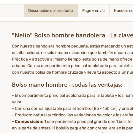
Descripción del producto
Pago y envío
Nuestro c
"Nelio" Bolso hombre bandolera - La clave
Con nuestra bandolera hombre pequeña, estás marcando un esti
de alta calidad, no solo emana clase, sino que también encarna un
Práctica y atractiva al mismo tiempo, esta bolsa de mano ofrece 
urbano. Con su compartimento principal acolchado para tablets d
con nuestra bolsa de hombre cruzada y lleva tu aspecto a un nue
Bolso mano hombre - todas las ventajas:
- El compartimento principal acolchado para la tableta y los n
valor.
- Con una correa ajustable para el hombro (85 - 150 cm) y una el
- Producto natural auténtico: las variaciones de color y los ara
- Composición:
1 compartimento principal grande con 1 bolsillo 
en la parte delantera | 1 bolsillo pequeño con cremallera en la par