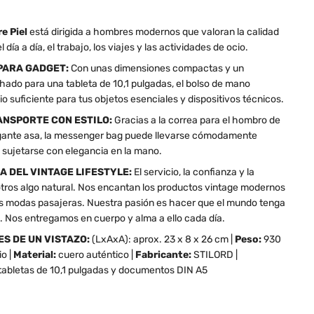
e Piel
está dirigida a hombres modernos que valoran la calidad
el día a día, el trabajo, los viajes y las actividades de ocio.
PARA GADGET:
Con unas dimensiones compactas y un
ado para una tableta de 10,1 pulgadas, el bolso de mano
 suficiente para tus objetos esenciales y dispositivos técnicos.
NSPORTE CON ESTILO:
Gracias a la correa para el hombro de
elegante asa, la messenger bag puede llevarse cómodamente
 sujetarse con elegancia en la mano.
A DEL VINTAGE LIFESTYLE:
El servicio, la confianza y la
otros algo natural. Nos encantan los productos vintage modernos
s modas pasajeras. Nuestra pasión es hacer que el mundo tenga
. Nos entregamos en cuerpo y alma a ello cada día.
S DE UN VISTAZO:
(LxAxA): aprox. 23 x 8 x 26 cm |
Peso:
930
o |
Material:
cuero auténtico |
Fabricante:
STILORD |
 tabletas de 10,1 pulgadas y documentos DIN A5