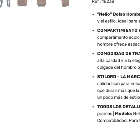
Ref.: 18238
"Nelio" Bolso Hombr
y el estilo. Ideal para 
COMPARTIMIENTO 
compartimento acolch
hombre ofrece espacio
COMODIDAD DE TRA
alta calidad y a la 
colgada del hombro o
STILORD - LA MARC
calidad son para nos
que duran más que la
un poco más de estilo
TODOS LOS DETALLE
gramos |
Modelo:
Neli
Compatibilidad: Para