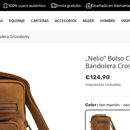
100% cuero auténtico
Envío gratuito
Diseñado en Alemani
AS
EQUIPAJE
CARTERAS
ACCESORIOS
MUJER
HOMBRE
INSP
dolera Crossbody
„Nelio“ Bolso 
Bandolera Cro
Precio normal
€124,90
Impuestos incluidos.
Color :
tan marrón - os
tan marrón - oscuro