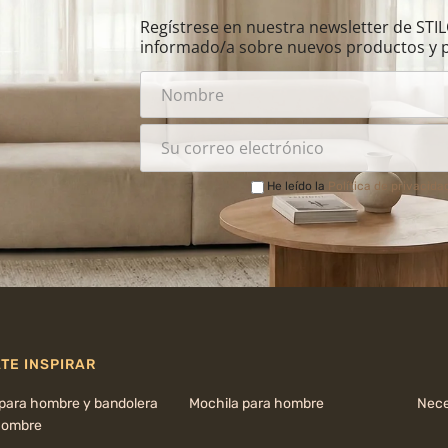
Regístrese en nuestra newsletter de ST
informado/a sobre nuevos productos y 
He leído la
Política de privacida
TE INSPIRAR
 para hombre y bandolera
Mochila para hombre
Nece
hombre