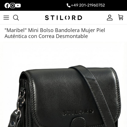
+49 201-21960752
Cuenta
Carr
"Maribel" Mini Bolso Bandolera Mujer Piel
Auténtica con Correa Desmontable