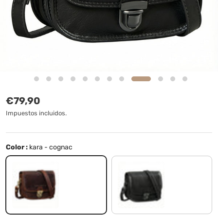
Precio normal
€79,90
Impuestos incluidos.
Color :
kara - cognac
kara - cognac
negro