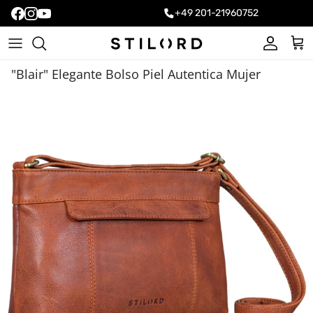
+49 201-21960752
Cuenta
Carr
"Blair" Elegante Bolso Piel Autentica Mujer