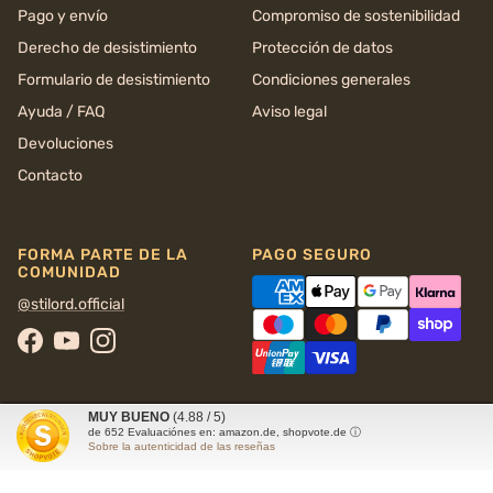
Pago y envío
Compromiso de sostenibilidad
Derecho de desistimiento
Protección de datos
Formulario de desistimiento
Condiciones generales
Ayuda / FAQ
Aviso legal
Devoluciones
Contacto
FORMA PARTE DE LA
PAGO SEGURO
COMUNIDAD
@stilord.official
Facebook
YouTube
Instagram
MUY BUENO
(4.88 / 5)
de
652
Evaluaciónes en: amazon.de, shopvote.de ⓘ
Sobre la autenticidad de las reseñas