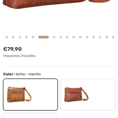
Precio normal
€79,90
Impuestos incluidos.
Color :
larino - marrón
larino - marrón
arrona - marrón