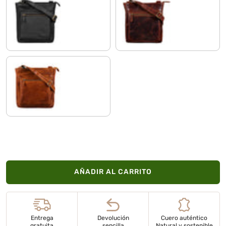
negro
siena - marrón
larino - marrón
AÑADIR AL CARRITO
Entrega
Devolución
Cuero auténtico
gratuita
sencilla
Natural y sostenible