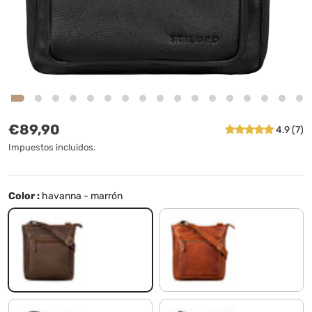
Precio normal
€89,90
4.9 (7)
Impuestos incluidos.
Color :
havanna - marrón
havanna - marrón
arrona - marrón