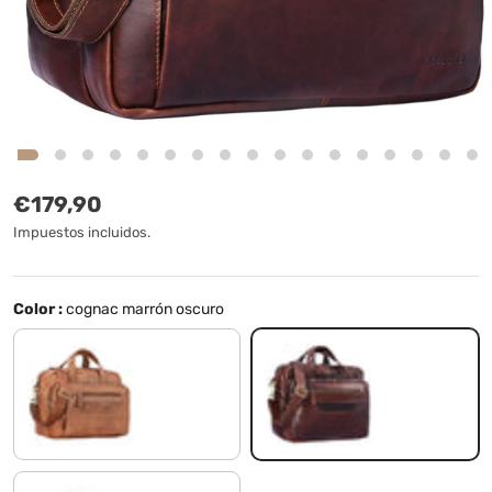
Precio normal
€179,90
Impuestos incluidos.
Color :
cognac marrón oscuro
silla - marrón
cognac marrón oscuro