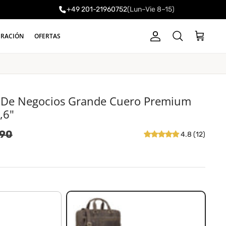
+49 201-21960752
(Lun–Vie 8–15)
a
IRACIÓN
OFERTAS
Cuenta
Carrito
Buscar
n De Negocios Grande Cuero Premium
,6"
a
o normal
,90
4.8 (12)
marrón oscuro