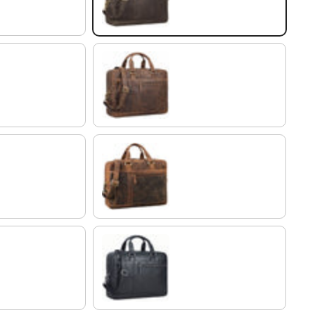
marrón - medio
kreta - marrón
negro