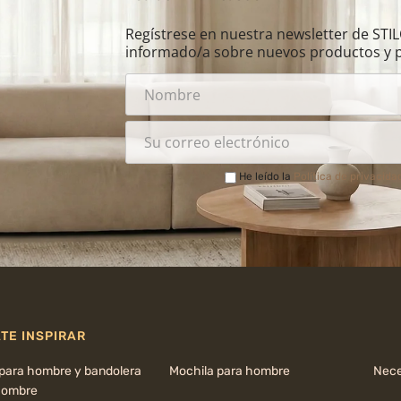
Regístrese en nuestra newsletter de ST
informado/a sobre nuevos productos y 
He leído la
Política de privacida
TE INSPIRAR
 para hombre y bandolera
Mochila para hombre
Nece
hombre