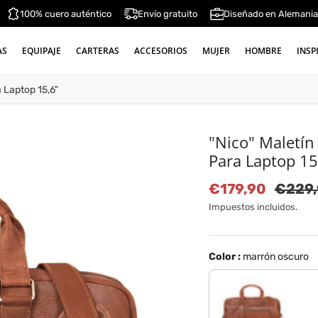
100% cuero auténtico
Envío gratuito
Diseñado en Alemani
AS
EQUIPAJE
CARTERAS
ACCESORIOS
MUJER
HOMBRE
INSP
 Laptop 15,6"
"Nico" Maletí
Para Laptop 15
Precio de vent
Preci
€179,90
€229
Impuestos incluidos.
Color :
marrón oscuro
vinto - coñac