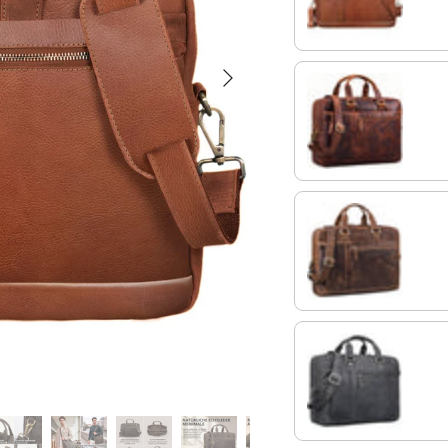
Siguiente
kara - cognac
soria - marrón
carbon - gris