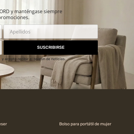
ILORD y manténgase siempre
promociones.
SUSCRIBIRSE
d
y acepto recibir el boletín de noticias.
ser
Bolso para portátil de mujer