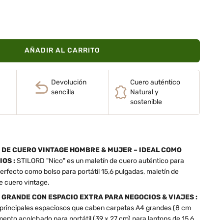
AÑADIR AL CARRITO
Devolución
Cuero auténtico
sencilla
Natural y
sostenible
DE CUERO VINTAGE HOMBRE & MUJER – IDEAL COMO
OS :
STILORD "Nico" es un maletín de cuero auténtico para
rfecto como bolso para portátil 15,6 pulgadas, maletín de
e cuero vintage.
 GRANDE CON ESPACIO EXTRA PARA NEGOCIOS & VIAJES :
rincipales espaciosos que caben carpetas A4 grandes (8 cm
mento acolchado para portátil (39 x 27 cm) para laptops de 15,6