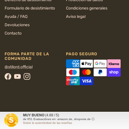
Formulario de desistimiento
Condiciones generales
Ayuda / FAQ
Aviso legal
Devoluciones
Contacto
FORMA PARTE DE LA
PAGO SEGURO
COMUNIDAD
@stilord.official
Facebook
YouTube
Instagram
MUY BUENO
(4.88 / 5)
© 2026
STILORD
de
651
Evaluaciónes en: amazon.de, shopvote.de ⓘ
Sobre la autenticidad de las reseñas