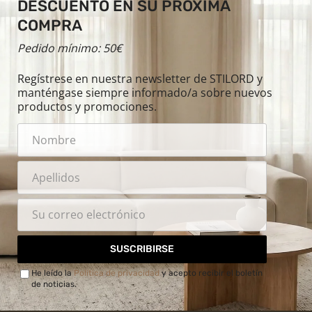
DESCUENTO EN SU PRÓXIMA
COMPRA
Pedido mínimo: 50€
Regístrese en nuestra newsletter de STILORD y
manténgase siempre informado/a sobre nuevos
productos y promociones.
SUSCRIBIRSE
He leído la
Política de privacidad
y acepto recibir el boletín
de noticias.