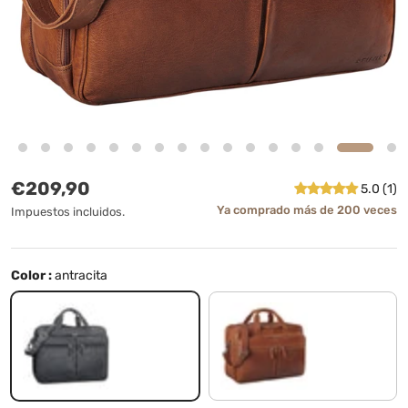
Precio normal
€209,90
5.0 (1)
Ya comprado más de 200 veces
Impuestos incluidos.
Color :
antracita
antracita
maraska - marrón