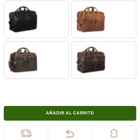
negro
tan marrón - oscuro
colorado - marrón
zamora - marrón
AÑADIR AL CARRITO