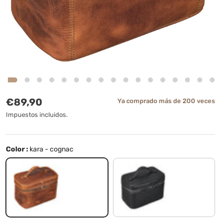
Precio normal
€89,90
Ya comprado más de 200 veces
Impuestos incluidos.
Color :
kara - cognac
kara - cognac
negro