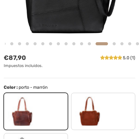
Precio normal
€87,90
5.0 (1)
Impuestos incluidos.
Color :
porto - marrón
porto - marrón
texas - marrón