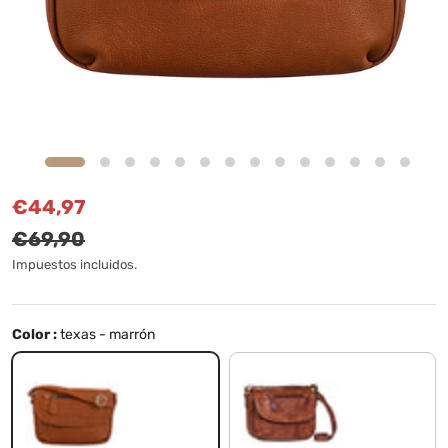
Precio de venta
Precio normal
€44,97
€69,90
Impuestos incluidos.
Color :
texas - marrón
texas - marrón
brandy - cognac