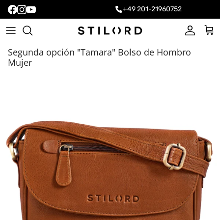
+49 201-21960752
Cuenta
Carr
Segunda opción "Tamara" Bolso de Hombro
Mujer