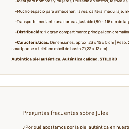
-Ideal para hombres y mujeres, utilizable en fiestas, festivales, d
-Mucho espacio para almacenar: llaves, cartera, maquillaje, móv
-Transporte mediante una correa ajustable (80 - 115 cm de lar
-
Distribución
: 1 x gran compartimento principal con cremallera 
-
Características
: Dimensiones: aprox. 23 x 15 x 5 cm | Peso:
smartphone o teléfono móvil de hasta 7”(23 x 13 cm)
Auténtica piel auténtica. Auténtica calidad. STILORD
Preguntas frecuentes sobre Jules
¿Por qué apostamos por la piel auténtica en nues