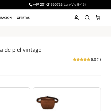
+49 201-21960752
(Lun–Vie 8–15)
a
IRACIÓN
OFERTAS
Cuenta
Carrito
Buscar
a de piel vintage
5.0 (1)
marrón