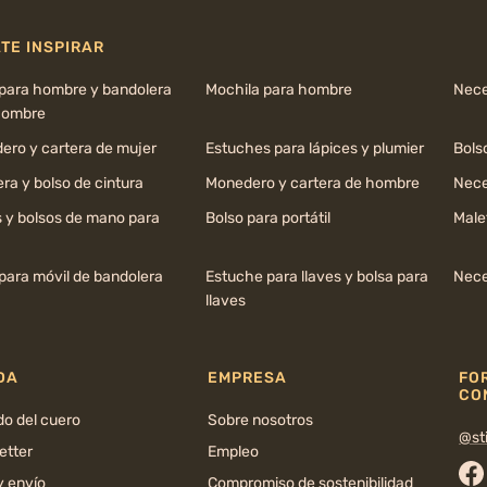
TE INSPIRAR
 para hombre y bandolera
Mochila para hombre
Nece
hombre
ero y cartera de mujer
Estuches para lápices y plumier
Bols
ra y bolso de cintura
Monedero y cartera de hombre
Nece
s y bolsos de mano para
Bolso para portátil
Male
para móvil de bandolera
Estuche para llaves y bolsa para
Nece
llaves
DA
EMPRESA
FO
CO
do del cuero
Sobre nosotros
@sti
etter
Empleo
y envío
Compromiso de sostenibilidad
Fa