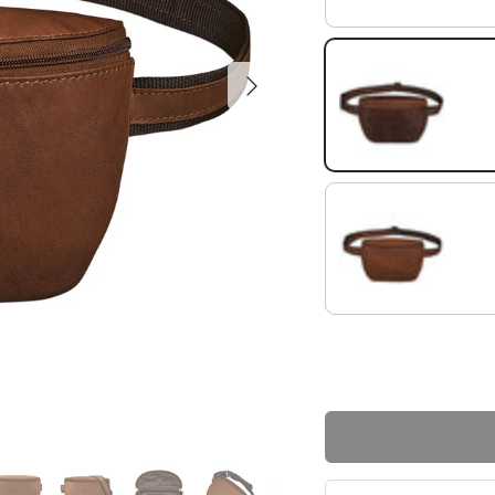
Siguiente
marrón antico
cognac-marrón