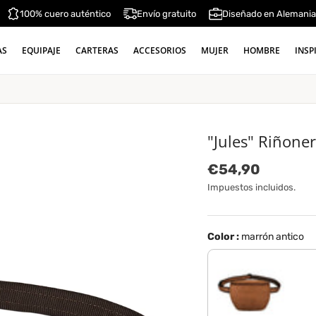
100% cuero auténtico
Envío gratuito
Diseñado en Alemani
AS
EQUIPAJE
CARTERAS
ACCESORIOS
MUJER
HOMBRE
INSP
"Jules" Riñoner
Precio normal
€54,90
Impuestos incluidos.
Color :
marrón antico
cognac - marrón claro