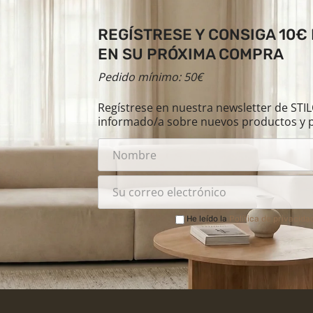
REGÍSTRESE Y CONSIGA 10€
EN SU PRÓXIMA COMPRA
Pedido mínimo: 50€
Regístrese en nuestra newsletter de ST
informado/a sobre nuevos productos y 
He leído la
Política de privacida