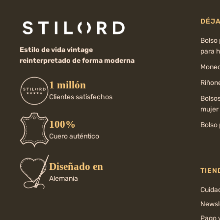
DÉJA
Bolso
Estilo de vida vintage
para 
reinterpretado de forma moderna
Moned
Riñone
1 millón
Clientes satisfechos
Bolso
mujer
100%
Bolso 
Cuero auténtico
Diseñado en
TIEN
Alemania
Cuida
Newsl
Pago 