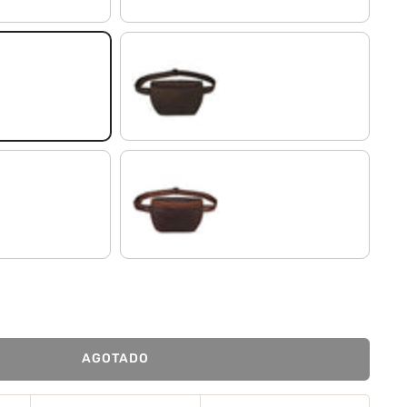
marrón oscuro - opaco
cognac marrón oscuro
AGOTADO