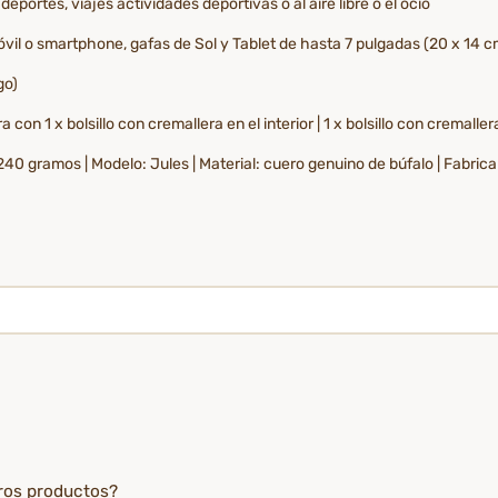
eportes, viajes actividades deportivas o al aire libre o el ocio
il o smartphone, gafas de Sol y Tablet de hasta 7 pulgadas (20 x 14 c
go)
con 1 x bolsillo con cremallera en el interior | 1 x bolsillo con cremaller
 240 gramos | Modelo: Jules | Material: cuero genuino de búfalo | Fabri
tros productos?