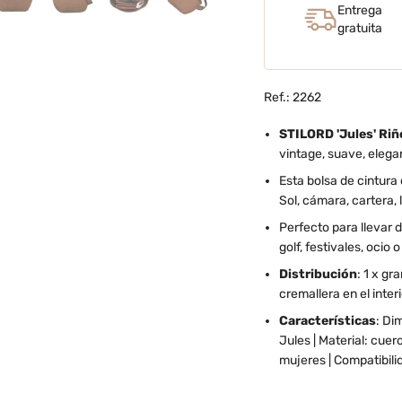
Entrega
gratuita
Ref.: 2262
STILORD 'Jules' Riñ
vintage, suave, elega
Esta bolsa de cintura
Sol, cámara, cartera,
Perfecto para llevar d
golf, festivales, ocio o
Distribución
: 1 x gr
cremallera en el interi
Características
: Di
Jules | Material: cue
mujeres | Compatibili