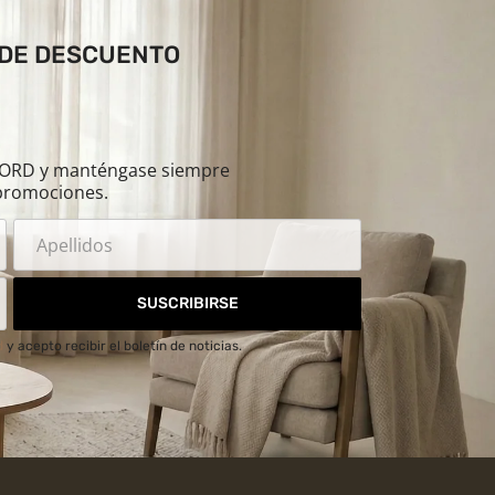
 DE DESCUENTO
ILORD y manténgase siempre
promociones.
SUSCRIBIRSE
d
y acepto recibir el boletín de noticias.