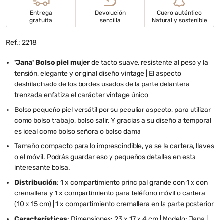
Entrega
Devolución
Cuero auténtico
gratuita
sencilla
Natural y sostenible
Ref.: 2218
'Jana' Bolso piel mujer
de tacto suave, resistente al peso y la
tensión, elegante y original diseño vintage | El aspecto
deshilachado de los bordes usados de la parte delantera
trenzada enfatiza el carácter vintage único
Bolso pequeño piel versátil por su peculiar aspecto, para utilizar
como bolso trabajo, bolso salir. Y gracias a su diseño a temporal
es ideal como bolso señora o bolso dama
Tamaño compacto para lo imprescindible, ya se la cartera, llaves
o el móvil. Podrás guardar eso y pequeños detalles en esta
interesante bolsa.
Distribución
: 1 x compartimiento principal grande con 1 x con
cremallera y 1 x compartimiento para teléfono móvil o cartera
(10 x 15 cm) | 1 x compartimiento cremallera en la parte posterior
Características
: Dimensiones: 23 x 17 x 4 cm | Modelo: Jana |