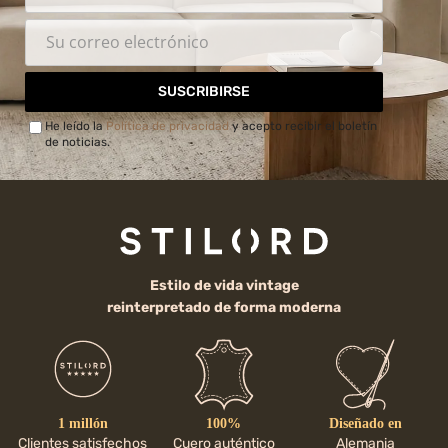
SUSCRIBIRSE
He leído la
Política de privacidad
y acepto recibir el boletín
de noticias.
Estilo de vida vintage
reinterpretado de forma moderna
1 millón
100%
Diseñado en
Clientes satisfechos
Cuero auténtico
Alemania