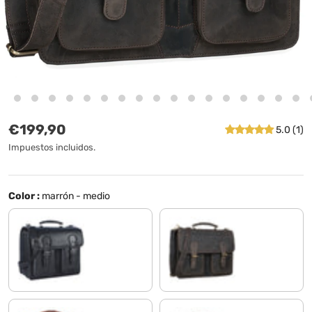
Precio normal
€199,90
5.0 (1)
Impuestos incluidos.
Color :
marrón - medio
negro
marrón oscuro