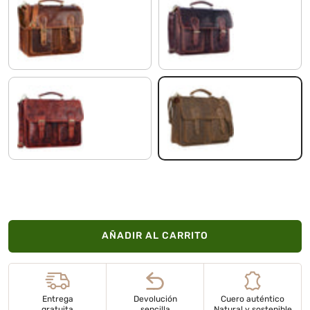
kara - cognac
kara - marrón
kara - rojo
marrón - medio
AÑADIR AL CARRITO
Entrega
Devolución
Cuero auténtico
gratuita
sencilla
Natural y sostenible