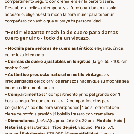
compartimento seguro con cremallera en la parte trasera.
Descubre la belleza atemporal y la funcionalidad en un solo
accesorio: elige nuestra mochila para mujer para tener un
compañero con estilo que subraye tu personalidad.
"Heidi" Elegante mochila de cuero para damas
cuero genuino - todo de un vistazo.
- Mochila para señoras de cuero auténtico:
elegante, única,
de belleza intemporal.
- Correas de cuero ajustables en longitud
(largo: 55 - 100 cm |
ancho: 2 cm)
- Auténtico producto natural en estilo vintage:
las
irregularidades del color y los arañazos hacen que su mochila sea
inconfundiblemente única
- Compartimentos:
1 compartimento principal grande con 1
bolsillo pequeño con cremallera, 2 compartimentos para
bolígrafos y 1 bolsillo para smartphones | 1 bolsillo frontal con
cierre de botón a presión | 1 bolsillo trasero con cremallera
- Dimensiones
(LxAxA): aprox. 26 x 9 x 29 cm |
Modelo
: Heidi |
Material
: piel auténtica |
Tipo de piel
: vacuno |
Peso
: 570
gramos |
Fabricante
: STILORD |
Compatibilidad
: libros y