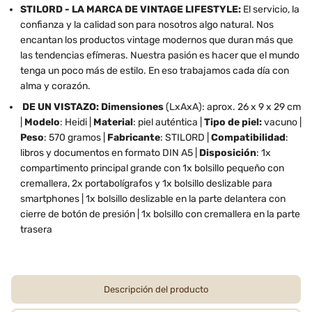
STILORD - LA MARCA DE VINTAGE LIFESTYLE:
El servicio, la
confianza y la calidad son para nosotros algo natural. Nos
encantan los productos vintage modernos que duran más que
las tendencias efímeras. Nuestra pasión es hacer que el mundo
tenga un poco más de estilo. En eso trabajamos cada día con
alma y corazón.
DE UN VISTAZO: Dimensiones
(LxAxA): aprox. 26 x 9 x 29 cm
|
Modelo
: Heidi |
Material
: piel auténtica |
Tipo de piel:
vacuno |
Peso
: 570 gramos |
Fabricante
: STILORD |
Compatibilidad
:
libros y documentos en formato DIN A5 |
Disposición
: 1x
compartimento principal grande con 1x bolsillo pequeño con
cremallera, 2x portabolígrafos y 1x bolsillo deslizable para
smartphones | 1x bolsillo deslizable en la parte delantera con
cierre de botón de presión | 1x bolsillo con cremallera en la parte
trasera
Descripción del producto