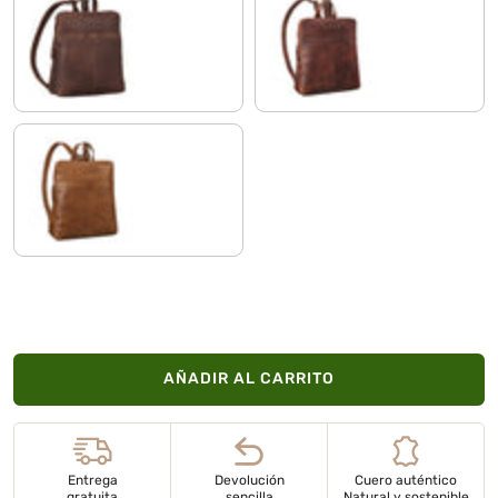
sapelli - marrón
ambra - coñac
tropica - marrón
AÑADIR AL CARRITO
Entrega
Devolución
Cuero auténtico
gratuita
sencilla
Natural y sostenible