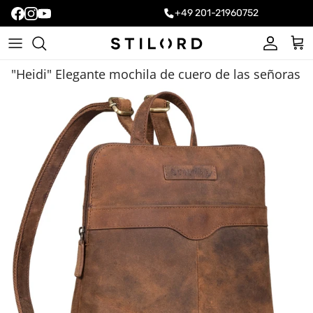
+49 201-21960752
Cuenta
Carr
"Heidi" Elegante mochila de cuero de las señoras