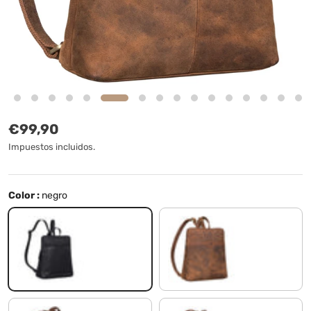
Precio normal
€99,90
Impuestos incluidos.
Color :
negro
negro
avani - marrón