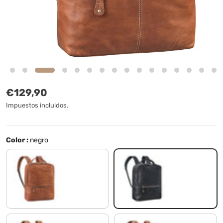
Precio normal
€129,90
Impuestos incluidos.
Color :
negro
mocca - marrón oscuro
negro