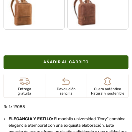
taranto - marrón
messina - marrón
AÑADIR AL CARRITO
Entrega
Devolución
Cuero auténtico
gratuita
sencilla
Natural y sostenible
Ref.: 19088
ELEGANCIA Y ESTILO:
El mochila universidad "Rory" combina
elegancia atemporal con una exquisita elaboración. Este
macuto de cuero ofrece un diseño sofisticado y una calidad que