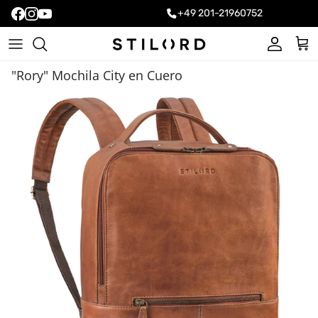
+49 201-21960752
Cuenta
Carr
"Rory" Mochila City en Cuero