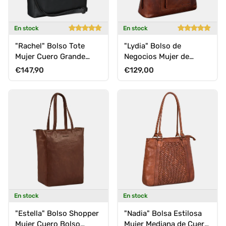
En stock
En stock
"Rachel" Bolso Tote
"Lydia" Bolso de
Mujer Cuero Grande
Negocios Mujer de
Bandolera Elegante
Cuero Acta Elegante
Precio normal
Precio normal
€147,90
€129,00
En stock
En stock
"Estella" Bolso Shopper
"Nadia" Bolsa Estilosa
Mujer Cuero Bolso
Mujer Mediana de Cuero