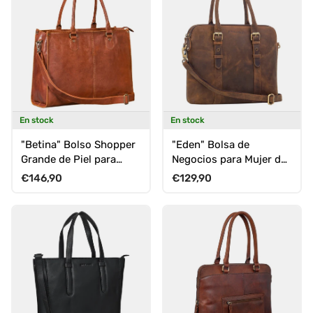
En stock
En stock
"Betina" Bolso Shopper
"Eden" Bolsa de
Grande de Piel para
Negocios para Mujer de
Mujer con
Cuero Vintage para
Precio normal
Precio normal
€146,90
€129,90
Compartimento para
Laptop 13
Portátil de 15,6 - 16
Pulgadas