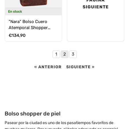
SIGUIENTE
En stock
"Nara" Bolso Cuero
Atemporal Shopper
Mujeres Grande Vintage
Precio normal
€134,90
Bandolera
1
2
3
« ANTERIOR
SIGUIENTE »
Bolso shopper de piel
Pasear por la ciudad es uno de los pasatiempos favoritos de