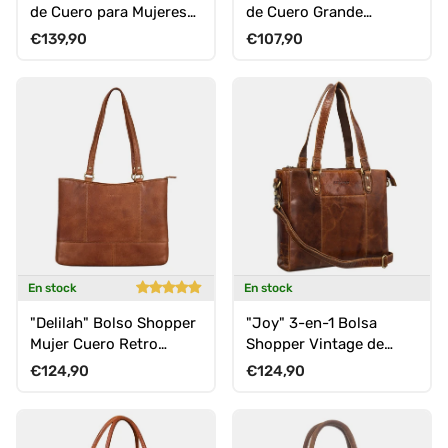
de Cuero para Mujeres
de Cuero Grande
Vintage
Shopper Saco Hobo
Precio normal
Precio normal
€139,90
€107,90
Mujeres Nuevo
En stock
En stock
"Delilah" Bolso Shopper
"Joy" 3-en-1 Bolsa
Mujer Cuero Retro
Shopper Vintage de
Bandolera Hobo
Cuero para Mujeres
Precio normal
Precio normal
€124,90
€124,90