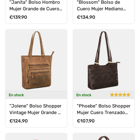
"Janita" Bolso Hombro
"Blossom" Bolso de
Mujer Grande de Cuero
Cuero Mujer Mediano
Compartimento Laptop
Vintage Shopper
Precio normal
Precio normal
€139,90
€134,90
15,6"
En stock
En stock
"Jolene" Bolso Shopper
"Phoebe" Bolso Shopper
Vintage Mujer Grande de
Mujer Cuero Trenzado
Cuero
Vintage de Piel
Precio normal
Precio normal
€124,90
€107,90
Auténtica