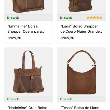
En stock
En stock
"Emmeline" Bolsa
"Liara" Bolso Shopper
Shopper Cuero para
de Cuero Mujer Grande
Mujeres Business
Elegante de Hombro
Precio normal
Precio normal
€129,90
€169,90
Bandolera Vintage
En stock
En stock
"Madeleine" Gran Bolso
"Tessa" Bolso de Mano