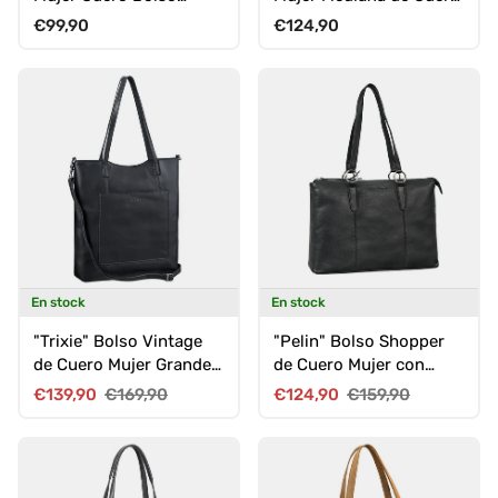
Grande de Hombro 16"
Bolso Trenzado Boho
Precio normal
Precio normal
€99,90
€124,90
En stock
En stock
"Trixie" Bolso Vintage
"Pelin" Bolso Shopper
de Cuero Mujer Grande
de Cuero Mujer con
Tipo Bandolera Shopper
Múltiples
Precio de venta
Precio normal
Precio de venta
Precio normal
€139,90
€169,90
€124,90
€159,90
Compartimentos