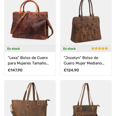
En stock
En stock
"Lexa" Bolso de Cuero
"Jocelyn" Bolso de
para Mujeres Tamaño
Cuero Mujer Mediano
Medio con Diseño
Shopper para Mujeres
Precio normal
Precio normal
€147,90
€124,90
Elegante