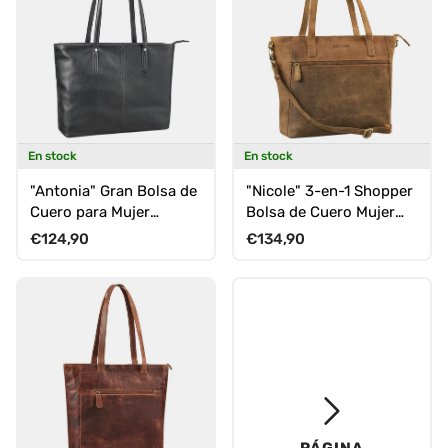
En stock
En stock
"Antonia" Gran Bolsa de
"Nicole" 3-en-1 Shopper
Cuero para Mujer
Bolsa de Cuero Mujer
Shopper Tote Bag
con Correa Crossbody
Precio normal
Precio normal
€124,90
€134,90
PÁGINA