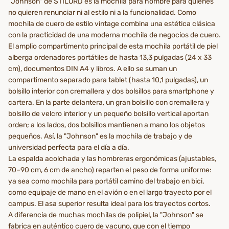
"Johnson" de STILORD es la mochila para hombre para quienes
no quieren renunciar ni al estilo ni a la funcionalidad. Como
mochila de cuero de estilo vintage combina una estética clásica
con la practicidad de una moderna mochila de negocios de cuero.
El amplio compartimento principal de esta mochila portátil de piel
alberga ordenadores portátiles de hasta 13,3 pulgadas (24 x 33
cm), documentos DIN A4 y libros. A ello se suman un
compartimento separado para tablet (hasta 10,1 pulgadas), un
bolsillo interior con cremallera y dos bolsillos para smartphone y
cartera. En la parte delantera, un gran bolsillo con cremallera y
bolsillo de velcro interior y un pequeño bolsillo vertical aportan
orden; a los lados, dos bolsillos mantienen a mano los objetos
pequeños. Así, la "Johnson" es la mochila de trabajo y de
universidad perfecta para el día a día.
La espalda acolchada y las hombreras ergonómicas (ajustables,
70–90 cm, 6 cm de ancho) reparten el peso de forma uniforme:
ya sea como mochila para portátil camino del trabajo en bici,
como equipaje de mano en el avión o en el largo trayecto por el
campus. El asa superior resulta ideal para los trayectos cortos.
A diferencia de muchas mochilas de polipiel, la "Johnson" se
fabrica en auténtico cuero de vacuno, que con el tiempo