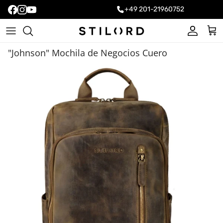
+49 201-21960752
Cuenta
Carr
"Johnson" Mochila de Negocios Cuero