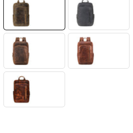
marrón - medio
carbon - gris
kreta - marrón
sesto - coñac
kara - cognac