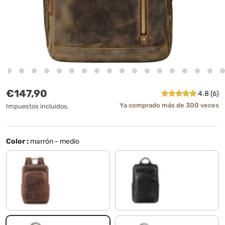
Precio normal
€147,90
4.8 (6)
Ya comprado más de 300 veces
Impuestos incluidos.
Color :
marrón - medio
soria - marrón
negro