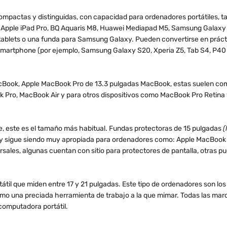
ompactas y distinguidas, con capacidad para ordenadores portátiles, tab
a: Apple iPad Pro, BQ Aquaris M8, Huawei Mediapad M5, Samsung Galaxy 
tablets o una funda para Samsung Galaxy. Pueden convertirse en prácti
artphone (por ejemplo, Samsung Galaxy S20, Xperia Z5, Tab S4, P40 Lit
Book, Apple MacBook Pro de 13.3 pulgadas MacBook, estas suelen co
k Pro, MacBook Air y para otros dispositivos como MacBook Pro Retina 
, este es el tamaño más habitual. Fundas protectoras de 15 pulgadas
(
y sigue siendo muy apropiada para ordenadores como: Apple MacBook Pr
rsales, algunas cuentan con sitio para protectores de pantalla, otras p
tátil que miden entre 17 y 21 pulgadas. Este tipo de ordenadores son lo
omo una preciada herramienta de trabajo a la que mimar. Todas las mar
computadora portátil.