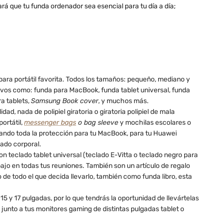
ará que tu funda ordenador sea esencial para tu día a día;
ara portátil favorita. Todos los tamaños: pequeño, mediano y
sitivos como: funda para MacBook, funda tablet universal, funda
a tablets,
Samsung Book cover
, y muchos más.
ad, nada de polipiel giratoria o giratoria polipiel de mala
ortátil,
messenger bags
o bag sleeve
y mochilas escolares o
nando toda la protección para tu MacBook, para tu Huawei
dado corporal.
on teclado tablet universal (teclado E-Vitta o teclado negro para
jo en todas tus reuniones. También son un artículo de regalo
o de todo el que decida llevarlo, también como funda libro, esta
5 y 17 pulgadas, por lo que tendrás la oportunidad de llevártelas
a junto a tus monitores gaming de distintas pulgadas tablet o