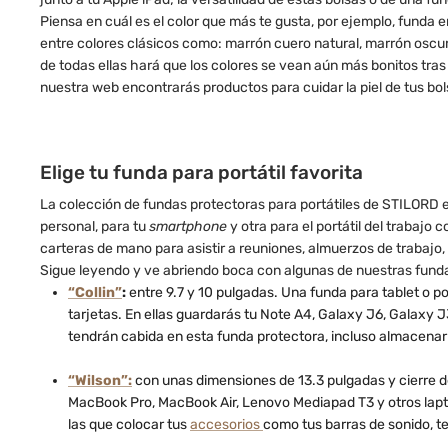
Piensa en cuál es el color que más te gusta, por ejemplo, funda e
entre colores clásicos como: marrón cuero natural, marrón oscuro 
de todas ellas hará que los colores se vean aún más bonitos tra
nuestra web encontrarás productos para cuidar la piel de tus bol
Elige tu funda para portátil favorita
La colección de fundas protectoras para portátiles de STILORD est
personal, para tu
smartphone
y otra para el portátil del trabaj
carteras de mano para asistir a reuniones, almuerzos de trabajo, 
Sigue leyendo y ve abriendo boca con algunas de nuestras fundas
“Collin”
:
entre 9.7 y 10 pulgadas. Una funda para tablet o p
tarjetas. En ellas guardarás tu Note A4, Galaxy J6, Galaxy 
tendrán cabida en esta funda protectora, incluso almacenar
“Wilson”:
con unas dimensiones de 13.3 pulgadas y cierre d
MacBook Pro, MacBook Air, Lenovo Mediapad T3 y otros laptop
las que colocar tus
accesorios
como tus barras de sonido, te