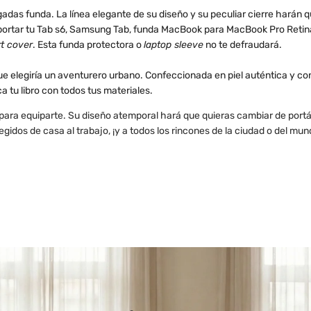
gadas funda. La línea elegante de su diseño y su peculiar cierre harán
portar tu Tab s6, Samsung Tab, funda MacBook para MacBook Pro Retina
t cover
. Esta funda protectora o
laptop sleeve
no te defraudará.
e elegiría un aventurero urbano. Confeccionada en piel auténtica y con 
ca tu libro con todos tus materiales.
para equiparte. Su diseño atemporal hará que quieras cambiar de portá
egidos de casa al trabajo, ¡y a todos los rincones de la ciudad o del mun