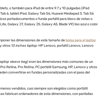
lets, o también para iPad de entre 9.7 y 10 pulgadas (iPad
Tab 6, tablet iPad, Galaxy Tab S6, Huawei Mediapad 3, Tab S6
cos portadocumentos o funda portátil para blocs de notas o
e, Galaxy J7, Galaxy J5, Galaxy A5, Blade V9) liso azul o color
mponer las dimensiones de este tamaño de
bolsa para el laptop
y otros
13 inches laptop
: HP Lenovo, portátil Lenovo, Lenovo
laptop sleeve bag)
eran las dimensiones más comunes de un
o Retina, Pro Retina, PC portátil Samsung, HP, Lenovo y otros
ueden convertirse en fundas personalizadas con el paso del
s menos vendidos, casi siempre son elegidos como portátil
cas fabrican ordenadores de esta dimensiones, con pantallas