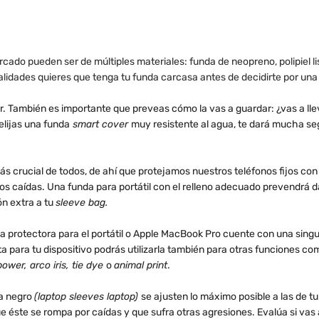
cado pueden ser de múltiples materiales: funda de neopreno, polipiel li
lidades quieres que tenga tu funda carcasa antes de decidirte por una 
ar. También es importante que preveas cómo la vas a guardar: ¿vas a ll
lijas una funda
smart cover
muy resistente al agua, te dará mucha segu
s crucial de todos, de ahí que protejamos nuestros teléfonos fijos con 
caídas. Una funda para portátil con el relleno adecuado prevendrá da
ón extra a tu
sleeve bag.
a protectora para el portátil o Apple MacBook Pro cuente con una singular
ta para tu dispositivo podrás utilizarla también para otras funciones com
ower, arco iris, tie dye
o
animal print
.
da negro
(laptop sleeves laptop)
se ajusten lo máximo posible a las de tu
e éste se rompa por caídas y que sufra otras agresiones. Evalúa si vas 