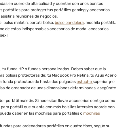
as en cuero de alta calidad y cuentan con unos bonitos
 portátiles para proteger tus portátiles gaming y accesorios
 asistir a reuniones de negocios.
bolso maletín, portátil bolso,
bolso bandolera
, mochila portátil…
 uno de estos indispensables accesorios de moda: accesorios
isex!
, tu funda HP o fundas personalizadas. Debes saber que la
ra bolsas protectoras de: tu MacBook Pro Retina, tu Asus Acer o
na funda protectora de hasta dos pulgadas
estuche
superior, ¡no
 bolsa de ordenador de unas dimensiones determinadas, asegúrate
r portátil maletín. Si necesitas llevar accesorios contigo como
ara portátil que cuente con más bolsillos laterales acorde con
pueda caber en las mochilas para portátiles o
mochilas
fundas para ordenadores portátiles en cuatro tipos, según su