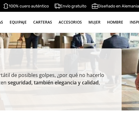
100% cuero auténtico
Envío gratuito
Diseñado en Alemani
AS
EQUIPAJE
CARTERAS
ACCESORIOS
MUJER
HOMBRE
INSP
átil de posibles golpes, ¿por qué no hacerlo
ecen
seguridad, también elegancia y calidad
,