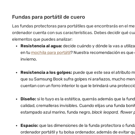
Fundas para portátil de cuero
Las fundas protectoras para portátiles que encontrarás en el mer
ordenador cuenta con sus características. Debes decidir qué cua
elementos que puedes analizar:
Resistencia al agua:
decide cuándo y dónde la vas a utiliz
en tu
mochila para portátil
? Nuestra recomendación es que e
invierno.
Resistencia a los golpes:
puede que este sea el atributo má
que su Samsung Book sufra golpes ni arañazos, mucho menos 
cuentan con un forro interior lo que le brindará una protecci
Diseño:
si lo tuyo es la estética, querrás además que la fund
calidad, cremalleras invisibles. Cuando elijas una funda boni
estampado azul marino, funda negro,
black leopard, flower p
Espacio:
que las dimensiones de la funda protectora o fun
ordenador portátil y tu bolsa ordenador, además de evitar qu