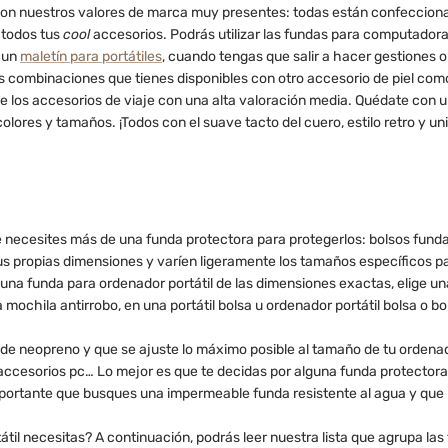
n nuestros valores de marca muy presentes: todas están confeccionad
 todos tus
cool
accesorios. Podrás utilizar las fundas para computadoras
 un
maletín para portátiles
, cuando tengas que salir a hacer gestiones o
 combinaciones que tienes disponibles con otro accesorio de piel como: 
de los accesorios de viaje con una alta valoración media. Quédate con
lores y tamaños. ¡Todos con el suave tacto del cuero, estilo retro y un
 necesites más de una funda protectora para protegerlos: bolsos funda
s propias dimensiones y varíen ligeramente los tamaños específicos pa
na funda para ordenador portátil de las dimensiones exactas, elige u
mochila antirrobo, en una portátil bolsa u ordenador portátil bolsa o
e neopreno y que se ajuste lo máximo posible al tamaño de tu ordenado
ccesorios pc… Lo mejor es que te decidas por alguna funda protectora p
mportante que busques una impermeable funda resistente al agua y que 
il necesitas? A continuación, podrás leer nuestra lista que agrupa las 