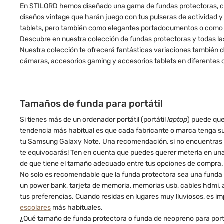
En STILORD hemos diseñado una gama de fundas protectoras, co
diseños vintage que harán juego con tus pulseras de actividad y
tablets, pero también como elegantes portadocumentos o como
Descubre en nuestra colección de fundas protectoras y todas las
Nuestra colección te ofrecerá fantásticas variaciones también 
cámaras, accesorios gaming y accesorios tablets en diferentes co
Tamaños de funda para portátil
Si tienes más de un ordenador portátil (portátil
laptop
) puede que
tendencia más habitual es que cada fabricante o marca tenga su
tu Samsung Galaxy Note. Una recomendación, si no encuentras u
te equivocarás! Ten en cuenta que puedes querer meterla en una 
de que tiene el tamaño adecuado entre tus opciones de compra.
No solo es recomendable que la funda protectora sea una funda d
un power bank, tarjeta de memoria, memorias usb, cables hdmi, a
tus preferencias. Cuando residas en lugares muy lluviosos, es i
escolares
más habituales.
¿Qué tamaño de funda protectora o funda de neopreno para portát