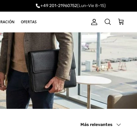
+49 201-21960752
(Lun–Vie 8–15)
a
IRACIÓN
OFERTAS
Cuenta
Carrito
Buscar
Ordenar por
Más relevantes