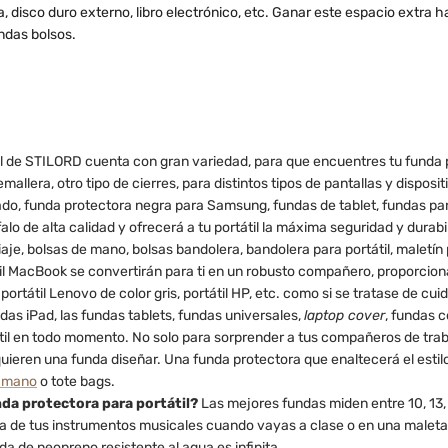
a, disco duro externo, libro electrónico, etc. Ganar este espacio extra h
undas bolsos.
l de STILORD cuenta con gran variedad, para que encuentres tu funda p
mallera, otro tipo de cierres, para distintos tipos de pantallas y dispo
lado, funda protectora negra para Samsung, fundas de tablet, fundas par
o de alta calidad y ofrecerá a tu portátil la máxima seguridad y durabilid
e, bolsas de mano, bolsas bandolera, bandolera para portátil, maletín p
átil MacBook se convertirán para ti en un robusto compañero, proporcio
ortátil Lenovo de color gris, portátil HP, etc. como si se tratase de cui
das iPad, las fundas tablets, fundas universales,
laptop cover
, fundas c
il en todo momento. No solo para sorprender a tus compañeros de traba
 quieren una funda diseñar. Una funda protectora que enaltecerá el estil
e mano
o tote bags.
da protectora para portátil?
Las mejores fundas miden entre 10, 13, 1
 caja de tus instrumentos musicales cuando vayas a clase o en una malet
nda de neopreno resistente al agua es infinita.