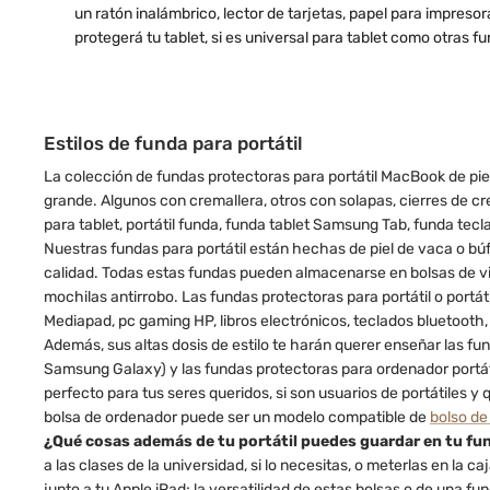
un ratón inalámbrico, lector de tarjetas, papel para impresor
protegerá tu tablet, si es universal para tablet como otras f
Estilos de funda para portátil
La colección de fundas protectoras para portátil MacBook de pie
grande. Algunos con cremallera, otros con solapas, cierres de cre
para tablet, portátil funda, funda tablet Samsung Tab, funda tec
Nuestras fundas para portátil están hechas de piel de vaca o búfal
calidad. Todas estas fundas pueden almacenarse en bolsas de viaj
mochilas antirrobo. Las fundas protectoras para portátil o port
Mediapad, pc gaming HP, libros electrónicos, teclados bluetooth, p
Además, sus altas dosis de estilo te harán querer enseñar las fun
Samsung Galaxy) y las fundas protectoras para ordenador portát
perfecto para tus seres queridos, si son usuarios de portátiles y
bolsa de ordenador puede ser un modelo compatible de
bolso d
¿Qué cosas además de tu portátil puedes guardar en tu fun
a las clases de la universidad, si lo necesitas, o meterlas en la
junto a tu Apple iPad; la versatilidad de estas bolsas o de una fu