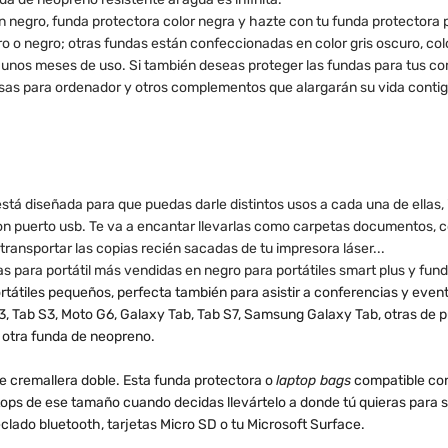
n negro, funda protectora color negra y hazte con tu funda protectora p
o negro; otras fundas están confeccionadas en color gris oscuro, color r
s unos meses de uso. Si también deseas proteger las fundas para tus co
sas para ordenador y otros complementos que alargarán su vida contigo.
á diseñada para que puedas darle distintos usos a cada una de ellas, in
o con puerto usb. Te va a encantar llevarlas como carpetas documentos, 
transportar las copias recién sacadas de tu impresora láser...
 para portátil más vendidas en negro para portátiles smart plus y fund
ortátiles pequeños, perfecta también para asistir a conferencias y eve
J3, Tab S3, Moto G6, Galaxy Tab, Tab S7, Samsung Galaxy Tab, otras de p
 otra funda de neopreno.
e cremallera doble. Esta funda protectora o
laptop bags
compatible con
s de ese tamaño cuando decidas llevártelo a donde tú quieras para segu
clado bluetooth, tarjetas Micro SD o tu Microsoft Surface.