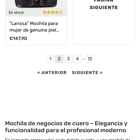
SIGUIENTE
En stock
"Larissa" Mochila para
mujer de genuina piel
vintage
Precio normal
€147,90
…
1
2
3
4
12
« ANTERIOR
SIGUIENTE »
Mochila de negocios de cuero – Elegancia y
funcionalidad para el profesional moderno