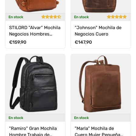
En stock
En stock
STILORD "Alvar" Mochila
"Johnson" Mochila de
Negocios Hombres
Negocios Cuero
Cuero
Precio normal
Precio normal
€159,90
€147,90
En stock
En stock
"Ramiro" Gran Mochila
"Marla" Mochila de
Hombre Trabajo de
Cuero Mujer Pequeña