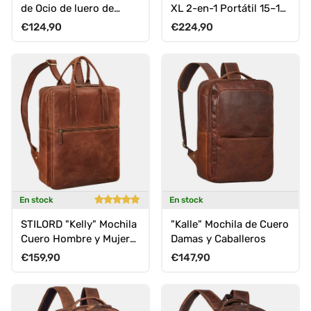
de Ocio de luero de
XL 2-en-1 Portátil 15–16
Señora Mediana-Grande
Pulgadas Unisex
Precio normal
Precio normal
€124,90
€224,90
- 12 Pulgadas
En stock
En stock
STILORD "Kelly" Mochila
"Kalle" Mochila de Cuero
Cuero Hombre y Mujer
Damas y Caballeros
con asa
Precio normal
Precio normal
€159,90
€147,90