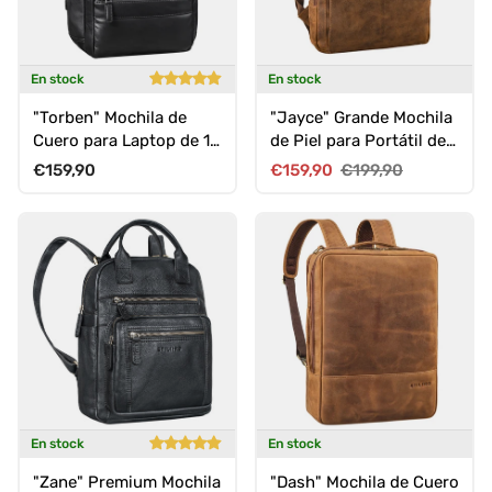
En stock
En stock
"Torben" Mochila de
"Jayce" Grande Mochila
Cuero para Laptop de 15
de Piel para Portátil de
- 16 Pulgadas con
17 pulgadas Hombres y
Precio normal
Precio de venta
Precio normal
€159,90
€159,90
€199,90
Soporte para Carrito
Mujeres
En stock
En stock
"Zane" Premium Mochila
"Dash" Mochila de Cuero