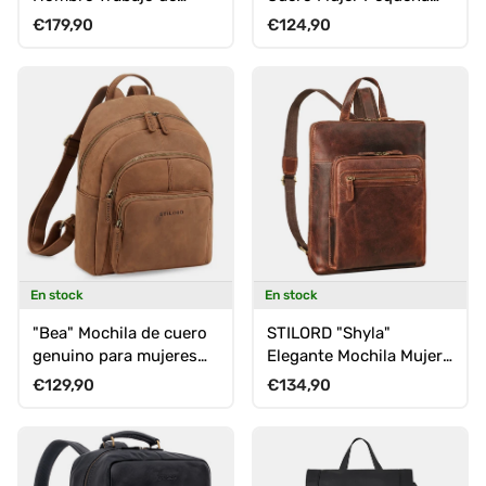
Cuero Auténtico para
para Tablet 10,1 - 10,9
Precio normal
Precio normal
€179,90
€124,90
Portátil de 15,6 - 16"
Pulgadas
En stock
En stock
"Bea" Mochila de cuero
STILORD "Shyla"
genuino para mujeres
Elegante Mochila Mujer
elegante Mochilas
Piel Pequeña
Precio normal
Precio normal
€129,90
€134,90
Mediana