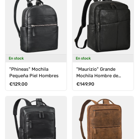
En stock
En stock
"Phineas" Mochila
"Maurizio" Grande
Pequeña Piel Hombres
Mochila Hombre de
Cuero con
Precio normal
Precio normal
€129,00
€149,90
Compartimento Portátil
15,6"