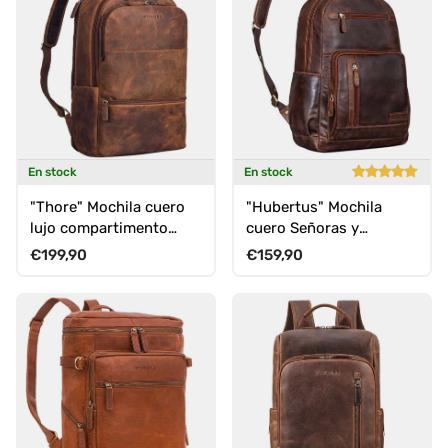
En stock
En stock
"Thore" Mochila cuero
"Hubertus" Mochila
lujo compartimento
cuero Señoras y
para portátil
Hombres
Precio normal
Precio normal
€199,90
€159,90