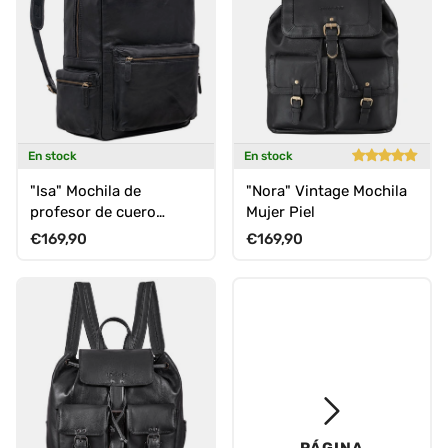
En stock
En stock
"Isa" Mochila de
"Nora" Vintage Mochila
profesor de cuero
Mujer Piel
grande Vintage
Precio normal
Precio normal
€169,90
€169,90
PÁGINA