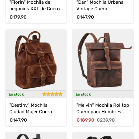
"Florin" Mochila de
"Dan" Mochila Urbana
negocios XXL de Cuero
Vintage Cuero
Grande
Precio normal
Precio normal
€179,90
€147,90
En stock
En stock
"Destiny" Mochila
"Melvin" Mochila Rolltop
Ciudad Mujer Cuero
Cuero para Hombres
Grande Vintage
Precio normal
Precio de venta
Precio normal
€147,90
€189,90
€239,90