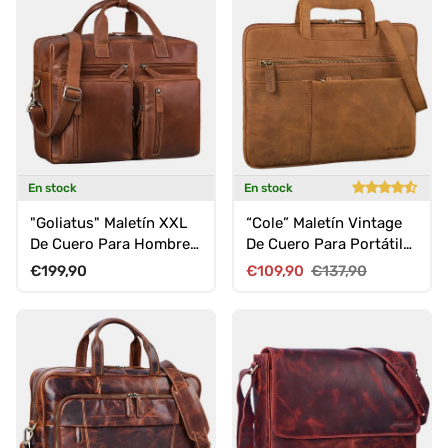
En stock
En stock
"Goliatus" Maletín XXL
“Cole” Maletín Vintage
De Cuero Para Hombre
De Cuero Para Portátil
Y Mujer Laptop 17+
14" Hombre Delgado
Precio normal
Precio de venta
Precio normal
€199,90
€109,90
€137,90
Pulgadas