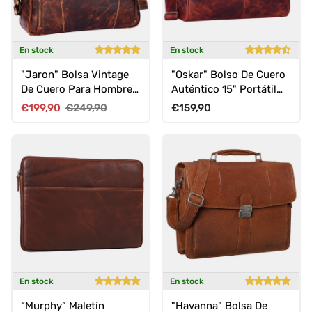
En stock
En stock
"Jaron" Bolsa Vintage
"Oskar" Bolso De Cuero
De Cuero Para Hombre
Auténtico 15" Portátil
Y Mujer 15,6" Para
Tipo Messenger Hombre
Precio de venta
Precio normal
Precio normal
€199,90
€249,90
€159,90
Laptop
En stock
En stock
“Murphy” Maletín
"Havanna" Bolsa De