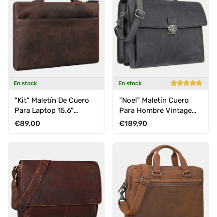
En stock
En stock
“Kit” Maletín De Cuero
"Noel" Maletín Cuero
Para Laptop 15.6"
Para Hombre Vintage
Masculino Bolsa De
Grande Clásico Para
Precio normal
Precio normal
€89,00
€189,90
Notebook
Trabajo