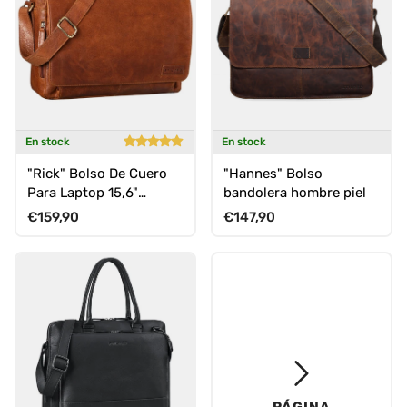
En stock
En stock
"Rick" Bolso De Cuero
"Hannes" Bolso
Para Laptop 15,6"
bandolera hombre piel
Bandolera
Precio normal
Precio normal
€159,90
€147,90
PÁGINA