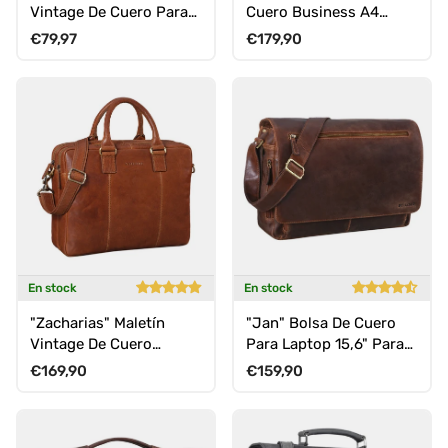
Vintage De Cuero Para
Cuero Business A4
Portátil 15.6" Tipo
Grande Maletín
Precio normal
Precio normal
€79,97
€179,90
Funda
Ejecutivo Trabajo
En stock
En stock
"Zacharias" Maletín
"Jan" Bolsa De Cuero
Vintage De Cuero
Para Laptop 15,6" Para
Business XL 15,6"
Hombre Y Mujer De
Precio normal
Precio normal
€169,90
€159,90
Hombro