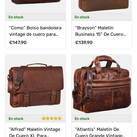
En stock
En stock
"Como" Bolso bandolera
"Brayson" Maletín
vintage de cuero para
Business 15" De Cuero
hombre
Para Laptop Ejecutiva
Precio normal
Precio normal
€147,90
€139,90
En stock
En stock
"Alfred" Maletín Vintage
"Atlantis" Maletín De
De Cuero XL Para
Cuero Grande Vintage