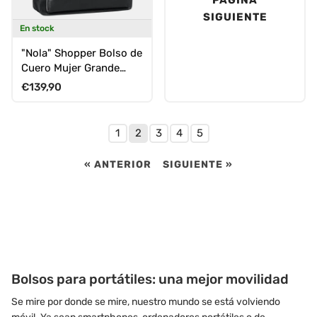
SIGUIENTE
En stock
"Nola" Shopper Bolso de
Cuero Mujer Grande
Maletín para Laptop 13,6
Precio normal
€139,90
1
2
3
4
5
« ANTERIOR
SIGUIENTE »
Bolsos para portátiles: una mejor movilidad
Se mire por donde se mire, nuestro mundo se está volviendo