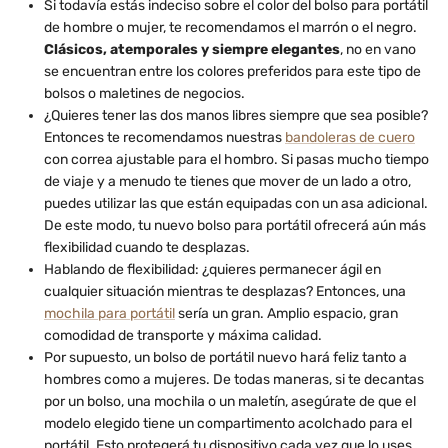
Si todavía estás indeciso sobre el color del bolso para portátil
de hombre o mujer, te recomendamos el marrón o el negro.
Clásicos, atemporales y siempre elegantes
, no en vano
se encuentran entre los colores preferidos para este tipo de
bolsos o maletines de negocios.
¿Quieres tener las dos manos libres siempre que sea posible?
Entonces te recomendamos nuestras
bandoleras de cuero
con correa ajustable para el hombro. Si pasas mucho tiempo
de viaje y a menudo te tienes que mover de un lado a otro,
puedes utilizar las que están equipadas con un asa adicional.
De este modo, tu nuevo bolso para portátil ofrecerá aún más
flexibilidad cuando te desplazas.
Hablando de flexibilidad: ¿quieres permanecer ágil en
cualquier situación mientras te desplazas? Entonces, una
mochila para portátil
sería un gran. Amplio espacio, gran
comodidad de transporte y máxima calidad.
Por supuesto, un bolso de portátil nuevo hará feliz tanto a
hombres como a mujeres. De todas maneras, si te decantas
por un bolso, una mochila o un maletín, asegúrate de que el
modelo elegido tiene un compartimento acolchado para el
portátil. Esto protegerá tu dispositivo cada vez que lo uses.